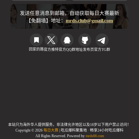
发送任意消息到邮箱，自动获取每日大赛最新
【免翻墙】地址：
mrds.club@gmail.com
回家的路
官方推特
官方QQ群
地址发布页
官方TG群
本站只为海外华人提供服务，非法律允许地区以及18岁以下用户禁止访问！
Copyright © 2026
每日大赛
| 吃瓜爆料聚集地 · 畅享24小时吃瓜爆料
All Rights Reserved. Powered by
mrds66.com